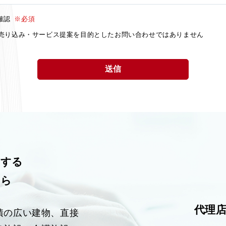
に関する情報であり、氏名、生年月日、性別、電話番号、電子メール
確認
※必須
できる情報のほか、オンラインの行動履歴など、ほかの情報と照合し
売り込み・サービス提案を目的としたお問い合わせではありません
す。
用
のため、その範囲内においてのみ、個人情報を収集・利用いたします
の収集・利用は、お客様の自発的な提供によるものであり、お客様が
方針に則って個人情報を利用することをお客様が許諾したものとしま
に関する情報を電話・郵送・メール等でのご提供
る回答を電話・郵送・メール等での実施
の企画・研究・開発及び品質向上
頂いた皆様へ円滑なサービスをご提供するためにチームエコウィン認
関する
社との情報を共有させて頂きます。あらかじめご了承ください。
ちら
対応
代理
供
積の広い建物、直接
だいた個人情報を、お客様ご本人の同意を得ずに第三者に提供するこ