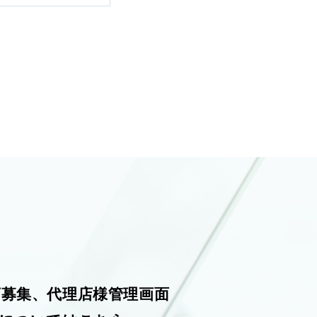
アドレス、職業、勤
て特定の個人を識別
。
個人情報を提供され
す。
定設備代理店及び加
店募集、代理店様管理画面
とは、以下の場合を