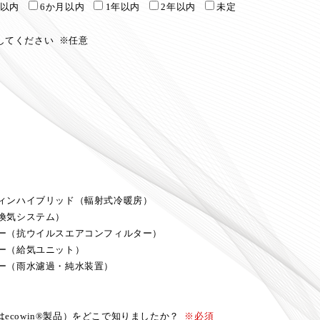
月以内
6か月以内
1年以内
2年以内
未定
してください
※任意
ィンハイブリッド（輻射式冷暖房）
換気システム）
ー（抗ウイルスエアコンフィルター）
ー（給気ユニット）
ー（雨水濾過・純水装置）
ecowin®製品）をどこで知りましたか？
※必須