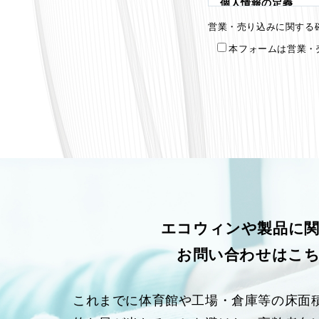
個人情報の定義
個人情報とは、個人
営業・売り込みに関する
務先等の個人を識別
本フォームは営業・
し得る情報をいいま
個人情報の収集・利
当社は、以下の目的
当社による個人情報
た場合は、当社が本
当社商品・サービス
お問い合わせに対す
当社商品・サービス
本情報はお問合せを
エコウィンや製品に
盟ビルダー、当社支
お問い合わせはこ
各種のお問い合わせ
個人情報の第三者提
これまでに体育館や工場・倉庫等の床面
当社は、ご提供いた