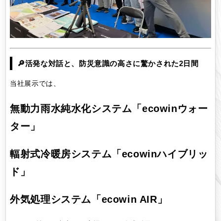
🔎活発な対話と、防災意識の高さに驚かされた2日間
当社展示では、
無動力雨水純水化システム「ecowinウォー
ター」
輻射式冷暖房システム「ecowinハイブリッ
ド」
外気処理システム「ecowin AIR」