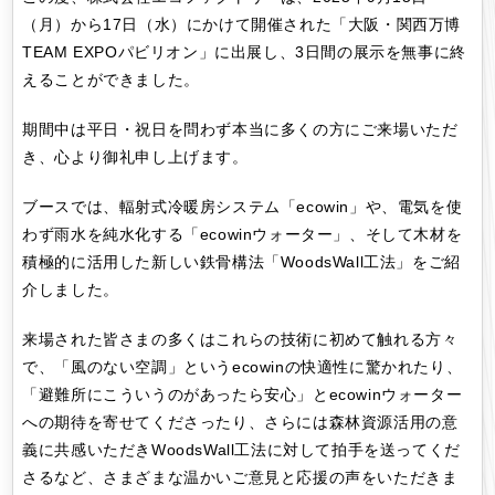
（月）から17日（水）にかけて開催された「大阪・関西万博
TEAM EXPOパビリオン」に出展し、3日間の展示を無事に終
えることができました。
期間中は平日・祝日を問わず本当に多くの方にご来場いただ
き、心より御礼申し上げます。
ブースでは、輻射式冷暖房システム「ecowin」や、電気を使
わず雨水を純水化する「ecowinウォーター」、そして木材を
積極的に活用した新しい鉄骨構法「WoodsWall工法」をご紹
介しました。
来場された皆さまの多くはこれらの技術に初めて触れる方々
で、「風のない空調」というecowinの快適性に驚かれたり、
「避難所にこういうのがあったら安心」とecowinウォーター
への期待を寄せてくださったり、さらには森林資源活用の意
義に共感いただきWoodsWall工法に対して拍手を送ってくだ
さるなど、さまざまな温かいご意見と応援の声をいただきま