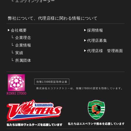
└
エコウィンウォーター
弊社について、代理店様に関わる情報について
会社概要
採用情報
└
企業理念
代理店募集
└
企業情報
代理店様 管理画面
└
実績
└
所属団体