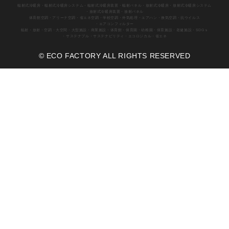
輻射式冷暖房
・輻射式冷暖房システム
・輻射式冷暖房装置
・輻射パネル
・放射式冷暖房
・放射式冷暖房システム
・放射式冷暖房装置
・放射パネル
体育館空調
・アリーナ空調
・省エネ空調
・学校空調
・外気処理
・エアハン
・換気空調
・抗ウイルス
・エアコンフィルター
輻射
・放射
・空調
・大空間
・大型施設
・商業施設
・体育館
・保育園
・幼稚園
・保育施設
・老健施設
・SDGｓ
・サステナブル
・サステナビリティ
・エコロジカル
・省エネ
© ECO FACTORY ALL RIGHTS RESERVED