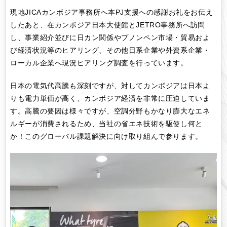
現地JICAカンボジア事務所へ本PJ支援への感謝お礼をお伝え
したあと、在カンボジア日本大使館とJETRO事務所へ訪問
し、事業紹介並びに日カン関係やプノンペン市場・貿易およ
び経済状況等のヒアリング、その他日系企業や外資系企業・
ローカル企業へ現況ヒアリング調査を行っています。
日本の電気代高騰も深刻ですが、対してカンボジアは日本よ
りも電力単価が高く、カンボジア経済を非常に圧迫していま
す。高騰の要因は様々ですが、空調分野もかなり膨大なエネ
ルギーが消費されるため、当社の省エネ技術を駆使し何と
か！このグローバル課題解決に向け取り組んで参ります。