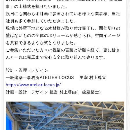
事」の上棟式を執り行いました。
祝日にも関わらず計画に参画されている様々な業者様、当社
社員も多く参加していただきました。
現場は外壁下地となる木材群が取り付け完了し、間仕切りの
壁はないものの全体のボリュームが感じられ、空間イメージ
を共有できるような式となりました。
ご参集いただいた方々の祝福の言葉と祈願を経て、更に皆さ
んと一丸に完工まで安心安全に取り組んで参ります。
設計・監理・デザイン
一級建築士事務所ATELIER-LOCUS 主宰 村上尊宣
https://www.atelier-locus.jp/
計画・設計・デザイン 担当 村上尊由(一級建築士)