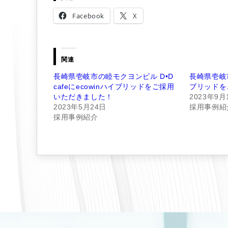
Facebook
X
関連
長崎県壱岐市の睦モクヨンビル D•D
長崎県壱岐市
cafeにecowinハイブリッドをご採用
ブリッドを
いただきました！
2023年9月
2023年5月24日
採用事例紹
採用事例紹介