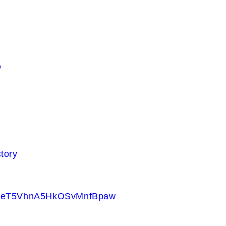
/
tory
CbweT5VhnA5HkOSvMnfBpaw