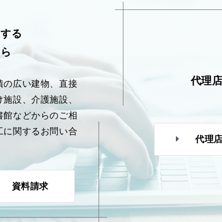
関する
ちら
代理
積の広い建物、直接
け施設、介護施設、
書館などからのご相
工に関するお問い合
代理
資料請求