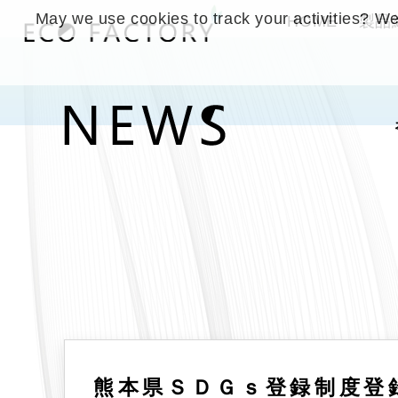
May we use cookies to track your activities? We 
HOME
製品
熊本県ＳＤＧｓ登録制度登