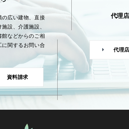
代理
積の広い建物、直接
け施設、介護施設、
書館などからのご相
工に関するお問い合
代理
資料請求