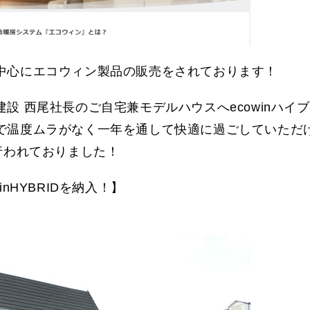
中心にエコウィン製品の販売をされております！
設 西尾社長のご自宅兼モデルハウスへecowinハイ
で温度ムラがなく一年を通して快適に過ごしていただ
行われておりました！
nHYBRIDを納入！】