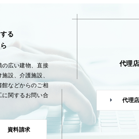
関する
ちら
代理
積の広い建物、直接
け施設、介護施設、
書館などからのご相
工に関するお問い合
代理
資料請求