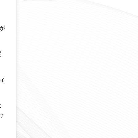
が
関
フィ
よ
け