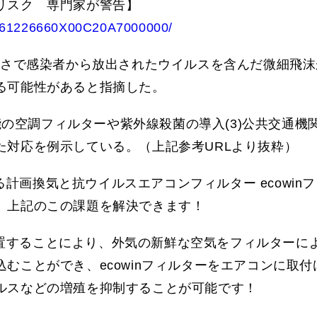
リスク 専門家が警告】
ZO61226660X00C20A7000000/
高さで感染者から放出されたウイルスを含んだ微細飛沫
る可能性があると指摘した。
機能の空調フィルターや紫外線殺菌の導入(3)公共交通機
った対応を例示している。（上記参考URLより抜粋）
よる計画換気と抗ウイルスエアコンフィルター ecowin
、上記のこの課題を解決できます！
を設置することにより、外気の新鮮な空気をフィルターに
むことができ、ecowinフィルターをエアコンに取付
ルスなどの増殖を抑制することが可能です！