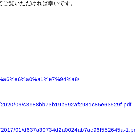
てご覧いただければ幸いです。
e5%ad%a6%e6%a0%a1%e7%94%a8/
ads/2020/06/c3988bb73b19b592af2981c85e63529f.pdf
ads/2017/01/d637a30734d2a0024ab7ac96f552645a-1.p