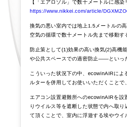
【「エアロゾル」で数十メートルに感染
https://www.nikkei.com/article/DGXM
換気の悪い室内では地上1.5メートルの
空気の循環で数十メートル先まで移動す
防止策として(1)効果の高い換気(2)高
や公共スペースでの過密防止――とい
こういった状況下の中、ecowinAIRに
ルターを併用してお使いいただくことで
エアコン設置避難所へのecowinAIR
りウイルス等を遮断した状態で内へ取り込
て頂くことで、室内に浮遊する埃やウイ