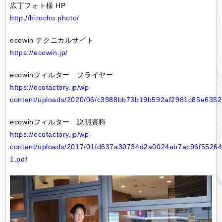
広丁フォト様 HP
http://hirocho.photo/
ecowin テクニカルサイト
https://ecowin.jp/
ecowinフィルター フライヤー
https://ecofactory.jp/wp-
content/uploads/2020/06/c3988bb73b19b592af2981c85e6352
ecowinフィルター 説明資料
https://ecofactory.jp/wp-
content/uploads/2017/01/d637a30734d2a0024ab7ac96f55264
1.pdf