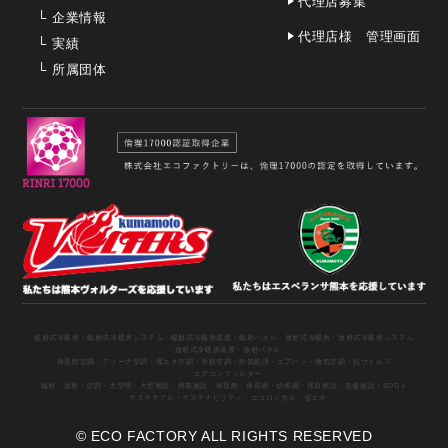
代理店募集
└
企業情報
代理店様 管理画面
└
実績
└
所属団体
輻射式冷暖房
・輻射式冷暖房システム
・輻射式冷暖房装置
・輻射パネル
・放射式冷暖房
・放射式冷暖房システム
・放射式冷暖房装置
・放射パネル
体育館空調
・アリーナ空調
・省エネ空調
・学校空調
・外気処理
・エアハン
・換気空調
・抗ウイルス
・エアコンフィルター
輻射
・放射
・空調
・大空間
・大型施設
・商業施設
・体育館
・保育園
・幼稚園
・保育施設
・老健施設
・SDGｓ
・サステナブル
・サステナビリティ
・エコロジカル
・省エネ
© ECO FACTORY ALL RIGHTS RESERVED