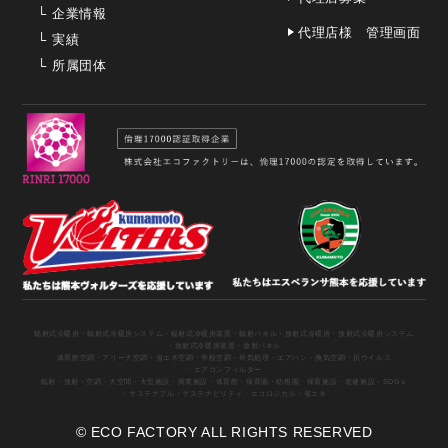
└
企業情報
代理店様 管理画面
└
実績
└
所属団体
輻射式冷暖房
・輻射式冷暖房システム
・輻射式冷暖房装置
・輻射パネル
・放射式冷暖房
・放射式冷暖房システム
・放射式冷暖房装置
・放射パネル
体育館空調
・アリーナ空調
・省エネ空調
・学校空調
・外気処理
・エアハン
・換気空調
・抗ウイルス
・エアコンフィルター
輻射
・放射
・空調
・大空間
・大型施設
・商業施設
・体育館
・保育園
・幼稚園
・保育施設
・老健施設
・SDGｓ
・サステナブル
・サステナビリティ
・エコロジカル
・省エネ
© ECO FACTORY ALL RIGHTS RESERVED