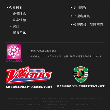
会社概要
採用情報
└
企業理念
代理店募集
└
企業情報
代理店様 管理画面
└
実績
└
所属団体
輻射式冷暖房
・輻射式冷暖房システム
・輻射式冷暖房装置
・輻射パネル
・放射式冷暖房
・放射式冷暖房システム
・放射式冷暖房装置
・放射パネル
体育館空調
・アリーナ空調
・省エネ空調
・学校空調
・外気処理
・エアハン
・換気空調
・抗ウイルス
・エアコンフィルター