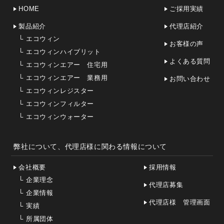
HOME
ご採用実績
製品紹介
代理店紹介
└
エコウィン
お客様の声
└
エコウィンハイブリット
よくある質問
└
エコウィンエアー 住宅用
└
エコウィンエアー 業務用
お問い合わせ
└
エコウィンレジスター
└
エコウィンフィルター
└
エコウィンウォーター
弊社について、代理店様に関わる情報について
会社概要
採用情報
└
企業理念
代理店募集
└
企業情報
代理店様 管理画面
└
実績
└
所属団体