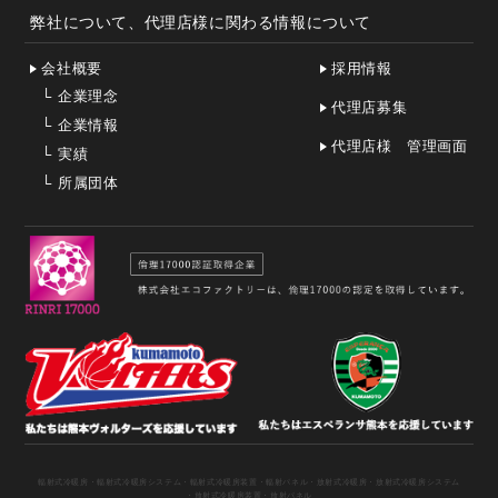
弊社について、代理店様に関わる情報について
会社概要
採用情報
└
企業理念
代理店募集
└
企業情報
代理店様 管理画面
└
実績
└
所属団体
輻射式冷暖房
・輻射式冷暖房システム
・輻射式冷暖房装置
・輻射パネル
・放射式冷暖房
・放射式冷暖房システム
・放射式冷暖房装置
・放射パネル