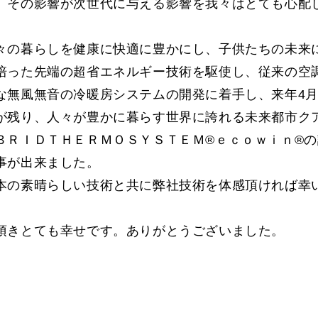
、その影響が次世代に与える影響を我々はとても心配
の暮らしを健康に快適に豊かにし、子供たちの未来
培った先端の超省エネルギー技術を駆使し、従来の空
な無風無音の冷暖房システムの開発に着手し、来年4
が残り、人々が豊かに暮らす世界に誇れる未来都市ク
ＢＲＩＤＴＨＥＲＭＯＳＹＳＴＥＭ®ｅｃｏｗｉｎ®の
事が出来ました。
の素晴らしい技術と共に弊社技術を体感頂ければ幸
頂きとても幸せです。ありがとうございました。