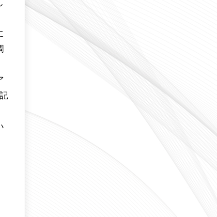
し
に
調
月
ア
記
い