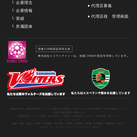
└
企業理念
代理店募集
└
企業情報
代理店様 管理画面
└
実績
└
所属団体
輻射式冷暖房
・輻射式冷暖房システム
・輻射式冷暖房装置
・輻射パネル
・放射式冷暖房
・放射式冷暖房システム
・放射式冷暖房装置
・放射パネル
体育館空調
・アリーナ空調
・省エネ空調
・学校空調
・外気処理
・エアハン
・換気空調
・抗ウイルス
・エアコンフィルター
輻射
・放射
・空調
・大空間
・大型施設
・商業施設
・体育館
・保育園
・幼稚園
・保育施設
・老健施設
・SDGｓ
・サステナブル
・サステナビリティ
・エコロジカル
・省エネ