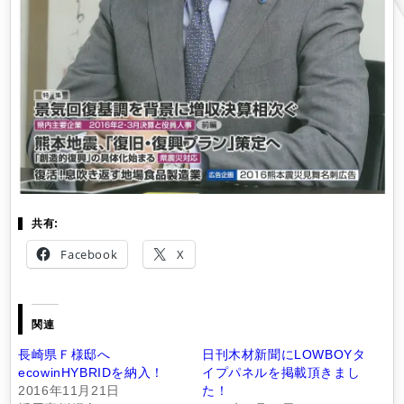
共有:
Facebook
X
関連
長崎県Ｆ様邸へ
日刊木材新聞にLOWBOYタ
ecowinHYBRIDを納入！
イプパネルを掲載頂きまし
2016年11月21日
た！